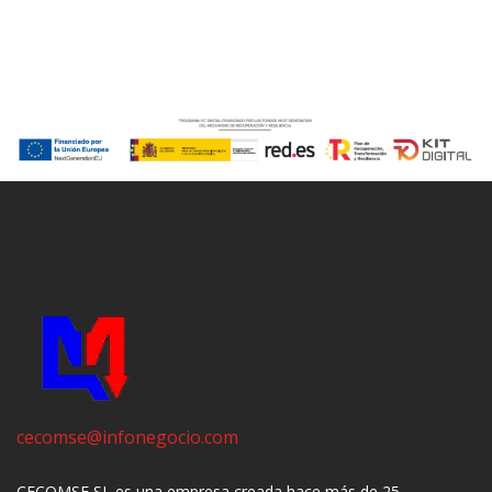
cecomse@infonegocio.com
CECOMSE SL es una empresa creada hace más de 25